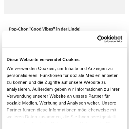
Pop-Chor "Good Vibes" in der Linde!
In einem vierstimmigen gemischten Chor singen wir Pop,
Soul und Jazz, ohne Noten und Stress, aber mit viel Spaß,
Feeling und Groove!
Diese Webseite verwendet Cookies
Wir sind ein großer, bunter, lustiger Haufen netter Leute
Wir verwenden Cookies, um Inhalte und Anzeigen zu
aller Altersstufen und teilen miteinander, dass Singen
personalisieren, Funktionen für soziale Medien anbieten
Spaß macht und der Seele guttut.
zu können und die Zugriffe auf unsere Website zu
analysieren. Außerdem geben wir Informationen zu Ihrer
Wenn Ihr Lust habt, dabei zu sein, meldet Euch
Verwendung unserer Website an unsere Partner für
unter
www.miriamreich.com/chorleiterin
zum
soziale Medien, Werbung und Analysen weiter. Unsere
Ausprobieren an!
Partner führen diese Informationen möglicherweise mit
Mittwochs um 19:30 bis 21:00 im großen Saal. Kosten: 20
weiteren Daten zusammen, die Sie ihnen bereitgestellt
Euro pro Monat.
haben oder die sie im Rahmen Ihrer Nutzung der Dienste