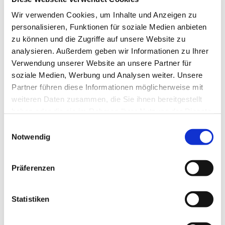
Wir verwenden Cookies, um Inhalte und Anzeigen zu
personalisieren, Funktionen für soziale Medien anbieten
zu können und die Zugriffe auf unsere Website zu
analysieren. Außerdem geben wir Informationen zu Ihrer
Verwendung unserer Website an unsere Partner für
soziale Medien, Werbung und Analysen weiter. Unsere
Partner führen diese Informationen möglicherweise mit
weiteren Daten zusammen, die Sie ihnen bereitgestellt
haben oder die sie im Rahmen Ihrer Nutzung der Dienste
gesammelt haben.
E
Notwendig
i
n
w
Präferenzen
i
l
l
Statistiken
i
g