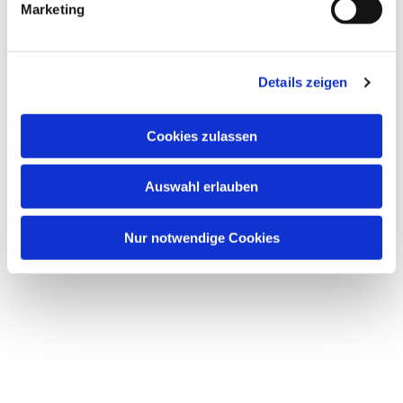
Marketing
Dies könnte Sie auch interessieren
u
n
g
Details zeigen
s
a
u
Cookies zulassen
s
w
Auswahl erlauben
a
h
l
Nur notwendige Cookies