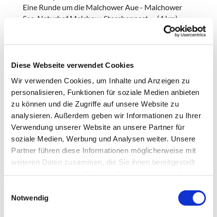
Eine Runde um die Malchower Aue - Malchower
See, Naturhof Malchow, Storchennest… (4 km)
Do, 28. Mai, 10:00 Uhr:
Spaziergang durch den Volkspark Potsdam (BuGa
2001) im Wonnemonat Mai (Eintritt 1,50 €)
Diese Webseite verwendet Cookies
Mi, 08. Juli, 10:00 Uhr:
Wir verwenden Cookies, um Inhalte und Anzeigen zu
Mit dem Waldwichtel um den Wupatzsee bei
personalisieren, Funktionen für soziale Medien anbieten
Erkner (5 km)
zu können und die Zugriffe auf unsere Website zu
analysieren. Außerdem geben wir Informationen zu Ihrer
Anmeldung erbeten! Der Treffpunkt wird den
Verwendung unserer Website an unsere Partner für
Angemeldeten rechtzeitig bekanntgegeben.
soziale Medien, Werbung und Analysen weiter. Unsere
Telefon
: 827 922 33 /
E-Mail:
Partner führen diese Informationen möglicherweise mit
erwachsene@lindenkirche.de
weiteren Daten zusammen, die Sie ihnen bereitgestellt
haben oder die sie im Rahmen Ihrer Nutzung der Dienste
gesammelt haben.
"vernetzt"
E
Notwendig
i
Do, 16. April, 10:00 Uhr:
n