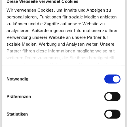
Diese Webseite verwendet Cookies
Wir verwenden Cookies, um Inhalte und Anzeigen zu
In der Bibelstunde beschäftigen wir uns jede
personalisieren, Funktionen für soziale Medien anbieten
Woche mit dem vorgeschlagenen Predigttext für
den kommenden Sonntag. Im gemeinsamen
zu können und die Zugriffe auf unsere Website zu
Gespräch versuchen wir, uns dem Bibeltext
analysieren. Außerdem geben wir Informationen zu Ihrer
anzunähern und ihn zu verstehen.
Verwendung unserer Website an unsere Partner für
soziale Medien, Werbung und Analysen weiter. Unsere
Um mitzumachen, braucht es keine besonderen
Partner führen diese Informationen möglicherweise mit
Vorkenntnisse, sondern nur offene Augen und
weiteren Daten zusammen, die Sie ihnen bereitgestellt
Gedanken, um Fragen zu stellen und Entdeckungen
haben oder die sie im Rahmen Ihrer Nutzung der Dienste
zu machen.
gesammelt haben.
E
Pfarrerin und Pfarrer wechseln sich in der Leitung
Notwendig
i
der einzelnen Treffen ab.
n
w
Wir treffen uns
montags von 18.30 bis 19.30 Uhr
Präferenzen
i
im Kleinen Saal
, Gemeindehaus Johannisberger
l
Str. 15 A, 14197 Berlin, (außer in den
l
Statistiken
Sommerferien).
i
Neugierig geworden? Dann schauen Sie doch mal