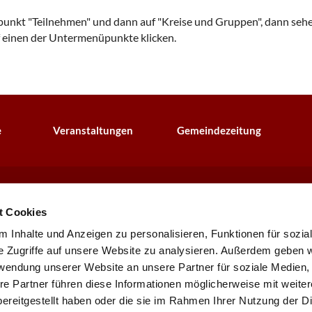
nkt "Teilnehmen" und dann auf "Kreise und Gruppen", dann sehen
 einen der Untermenüpunkte klicken.
e
Veranstaltungen
Gemeindezeitung
chengemeinde · Johannisberger Str. 15A, 14197 Berlin
030 82 79 22

t Cookies
Kontaktinformationen
Impressum
 Inhalte und Anzeigen zu personalisieren, Funktionen für sozia
Datenschutzerklärung
ChurchDesk-Login
e Zugriffe auf unsere Website zu analysieren. Außerdem geben w
rwendung unserer Website an unsere Partner für soziale Medien
re Partner führen diese Informationen möglicherweise mit weite
ereitgestellt haben oder die sie im Rahmen Ihrer Nutzung der D