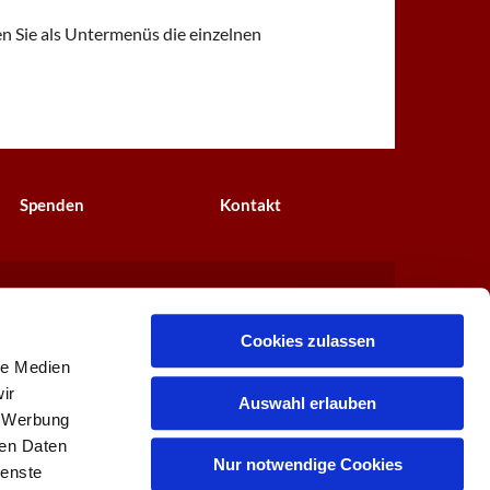
 Sie als Untermenüs die einzelnen
Spenden
Kontakt
 0
buero@lindenkirche.de

Cookies zulassen
le Medien
ir
Auswahl erlauben
, Werbung
ren Daten
Nur notwendige Cookies
ienste