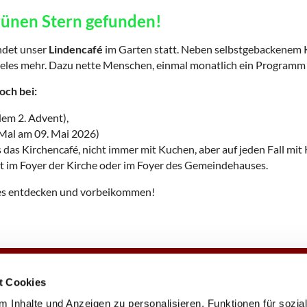
rünen Stern gefunden!
ndet unser
Lindencafé
im Garten statt. Neben selbstgebackenem
ieles mehr. Dazu nette Menschen, einmal monatlich ein Programm 
och bei:
em 2. Advent),
 Mal am 09. Mai 2026)
s das Kirchencafé, nicht immer mit Kuchen, aber auf jeden Fall mit 
t im Foyer der Kirche oder im Foyer des Gemeindehauses.
nes entdecken und vorbeikommen!
t Cookies
e
Veranstaltungen
Gemeindezeitung
 Inhalte und Anzeigen zu personalisieren, Funktionen für sozia