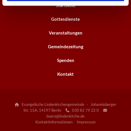
Startseite
Gottesdienste
Veranstaltungen
Gemeindezeitung
Spenden
Kontakt
Evangelische Lindenkirchengemeinde · Johannisberger

Str. 15A, 14197 Berlin
030 82 79 22 0


buero@lindenkirche.de
Kontaktinformationen
Impressum