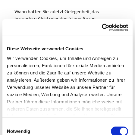
Wann hatten Sie zuletzt Gelegenheit, das
besondere Kleid oder den feinen Anzug
auszuführen? Das Hochzeitskleid, das Ballkleid, den
Smoking, der im Schrank auf seinen großen Auftritt
wartet?
Diese Webseite verwendet Cookies
Jetzt ist der perfekte Moment gekommen! Die
Lindenkirchengemeinde lädt Sie herzlich ein zum
Wir verwenden Cookies, um Inhalte und Anzeigen zu
großen Tanzabend „TanzGlanz“ – ein festlicher Ball
personalisieren, Funktionen für soziale Medien anbieten
voller Musik, Bewegung und Glanz:
zu können und die Zugriffe auf unsere Website zu
analysieren. Außerdem geben wir Informationen zu Ihrer
14. Februar 2026 · 18:00 – 23:00 Uhr · Großer
Verwendung unserer Website an unsere Partner für
Saal der Linde
soziale Medien, Werbung und Analysen weiter. Unsere
Freuen Sie sich auf:
Partner führen diese Informationen möglicherweise mit
weiteren Daten zusammen, die Sie ihnen bereitgestellt
Live-Musik mit der Band Mamajoga
haben oder die sie im Rahmen Ihrer Nutzung der Dienste
Willkommens-Sekt zur Begrüßung
gesammelt haben.
E
3-Gänge-Menü
Notwendig
i
Viel Platz zum Tanzen und Feiern