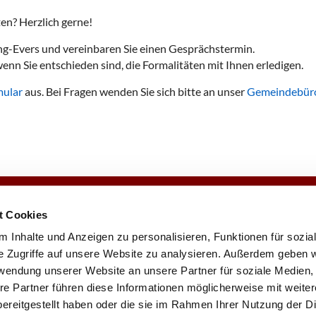
ten? Herzlich gerne!
ing-Evers und vereinbaren Sie einen Gesprächstermin.
enn Sie entschieden sind, die Formalitäten mit Ihnen erledigen.
mular
aus. Bei Fragen wenden Sie sich bitte an unser
Gemeindebür
e
Veranstaltungen
Gemeindezeitung
t Cookies
 Inhalte und Anzeigen zu personalisieren, Funktionen für sozia
e Zugriffe auf unsere Website zu analysieren. Außerdem geben w
rwendung unserer Website an unsere Partner für soziale Medien
chengemeinde · Johannisberger Str. 15A, 14197 Berlin
030 82 79 22

re Partner führen diese Informationen möglicherweise mit weite
Kontaktinformationen
Impressum
ereitgestellt haben oder die sie im Rahmen Ihrer Nutzung der D