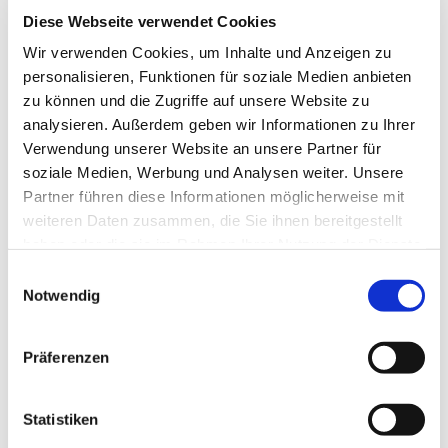
Diese Webseite verwendet Cookies
Glückwunsch! Du hast
Wir verwenden Cookies, um Inhalte und Anzeigen zu
den gelben Stern
personalisieren, Funktionen für soziale Medien anbieten
gefunden!
zu können und die Zugriffe auf unsere Website zu
analysieren. Außerdem geben wir Informationen zu Ihrer
Sonntags gibt es beides: Musik & Segen:
Verwendung unserer Website an unsere Partner für
Gottesdienst
sonntags um 10 Uhr.
soziale Medien, Werbung und Analysen weiter. Unsere
Musk & Segen gibt es bei uns außerdem noch bei:
Partner führen diese Informationen möglicherweise mit
weiteren Daten zusammen, die Sie ihnen bereitgestellt
Besondere Gottesdienste wie die
Osternacht
haben oder die sie im Rahmen Ihrer Nutzung der Dienste
(immer Karsamstag ab 21 Uhr) oder der
gesammelt haben.
E
Tauferinnerungsgottesdienst
unter freiem
Notwendig
Himmel an
Himmelfahrt
und mehr.
i
Montags 18:00 Uhr
Abendgebet
in der
n
Kapelle
w
Präferenzen
Musik: Konzerte, Gospelchor,
Popchor „Good
i
Vibes“
, Kantorei in der Grunewaldgemeinde.
l
Einfach mal in unseren
l
Statistiken
Veranstaltungskalender
schauen.
i