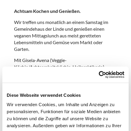
Achtsam Kochen und Genießen.
Wir treffen uns monatlich an einem Samstag im
Gemeindehaus der Linde und genießen einen
veganen Mittagslunch aus meist geretteten
Lebensmitteln und Gemüse vom Markt oder
Garten.
Mit Gisela-Avena (Veggie-
Köchin/Achtsamkeitsköchin, Heilpraktikerin)
erfahrt Ihr neue kulinarische Horizonte und
Küchenweisheiten auf der Basis der achtsamen
Zubereitung und nachhaltigem Umgang mit
Gemüse und Obst. Gemeinsam kochen wir als
Diese Webseite verwendet Cookies
Kochgruppe (5 bis 7 Teilnehmer*innen) einen
Wir verwenden Cookies, um Inhalte und Anzeigen zu
veganen Lunch mit Vorspeise, Salat und warmen
personalisieren, Funktionen für soziale Medien anbieten
Essen für alle Gäste. Die Reste werden fair-teilt.
zu können und die Zugriffe auf unsere Website zu
Vorkenntnisse sind nicht erforderlich, aber Freude
analysieren. Außerdem geben wir Informationen zu Ihrer