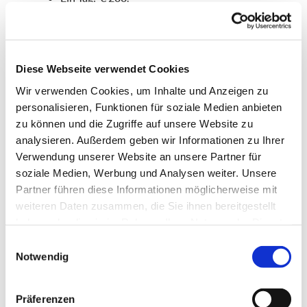
Zwei Tage: € 300.-
Freitag 18:00-Sonntag: € 400.-
Eigentümerversammlung: 200.-/150.-*
Diese Webseite verwendet Cookies
*Ermäßigung, wenn Raum ordnungsgemäß
Wir verwenden Cookies, um Inhalte und Anzeigen zu
hinterlassen wurde. Kaution entfällt in diesen
personalisieren, Funktionen für soziale Medien anbieten
Fällen.
zu können und die Zugriffe auf unsere Website zu
Küchennutzung inklusive.
analysieren. Außerdem geben wir Informationen zu Ihrer
Verwendung unserer Website an unsere Partner für
Die Preise enthalten
keine Umsatz- bzw.
soziale Medien, Werbung und Analysen weiter. Unsere
Mehrwertsteuer
.
Partner führen diese Informationen möglicherweise mit
weiteren Daten zusammen, die Sie ihnen bereitgestellt
Es wird eine
Kaution von 50,00 €
vereinbart, die
haben oder die sie im Rahmen Ihrer Nutzung der Dienste
zusammen mit dem Mietpreis im Voraus zu
gesammelt haben.
entrichten ist und bei beanstandungsfreier
E
Rückgabe erstattet wird.
Notwendig
i
n
w
Präferenzen