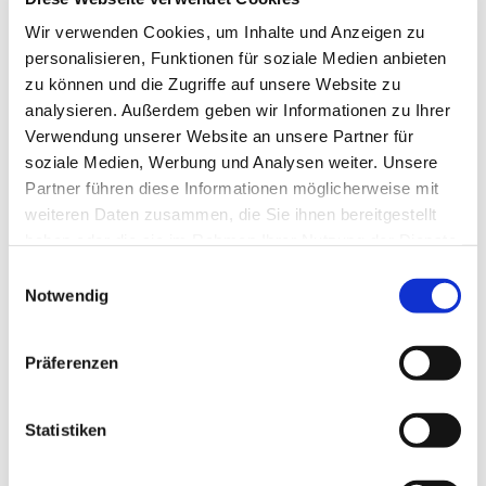
Wir verwenden Cookies, um Inhalte und Anzeigen zu
personalisieren, Funktionen für soziale Medien anbieten
zu können und die Zugriffe auf unsere Website zu
analysieren. Außerdem geben wir Informationen zu Ihrer
Verwendung unserer Website an unsere Partner für
soziale Medien, Werbung und Analysen weiter. Unsere
Partner führen diese Informationen möglicherweise mit
weiteren Daten zusammen, die Sie ihnen bereitgestellt
haben oder die sie im Rahmen Ihrer Nutzung der Dienste
gesammelt haben.
E
Notwendig
i
n
w
Präferenzen
i
l
l
Statistiken
i
g