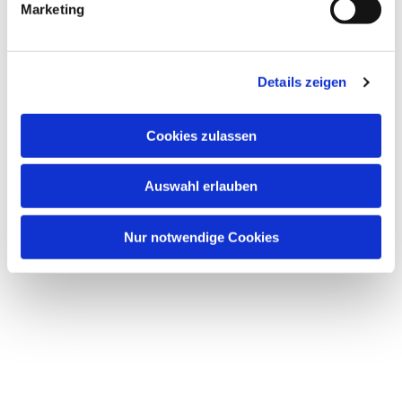
Marketing
Dies könnte Sie auch interessieren
u
n
g
Details zeigen
s
a
u
Cookies zulassen
s
w
Auswahl erlauben
a
h
l
Nur notwendige Cookies