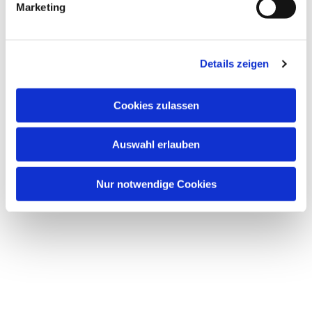
Marketing
Dies könnte Sie auch interessieren
u
n
g
Details zeigen
s
a
u
Cookies zulassen
s
w
Auswahl erlauben
a
h
l
Nur notwendige Cookies