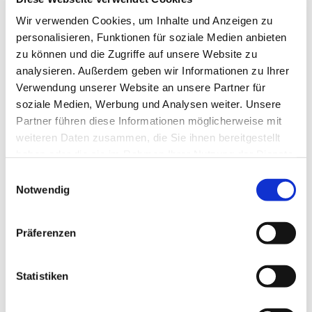
Wir verwenden Cookies, um Inhalte und Anzeigen zu
personalisieren, Funktionen für soziale Medien anbieten
zu können und die Zugriffe auf unsere Website zu
analysieren. Außerdem geben wir Informationen zu Ihrer
Verwendung unserer Website an unsere Partner für
soziale Medien, Werbung und Analysen weiter. Unsere
Partner führen diese Informationen möglicherweise mit
weiteren Daten zusammen, die Sie ihnen bereitgestellt
haben oder die sie im Rahmen Ihrer Nutzung der Dienste
gesammelt haben.
E
Notwendig
i
n
w
Präferenzen
i
l
l
Statistiken
i
g