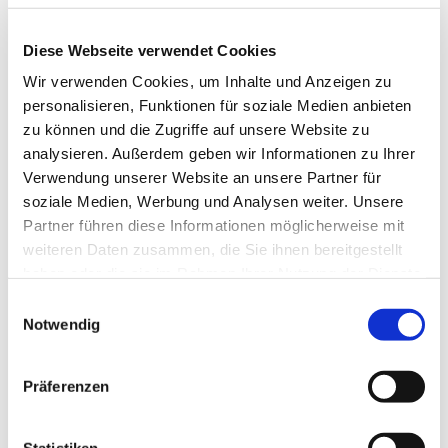
Diese Webseite verwendet Cookies
Wir verwenden Cookies, um Inhalte und Anzeigen zu
Informationen folgen.
personalisieren, Funktionen für soziale Medien anbieten
zu können und die Zugriffe auf unsere Website zu
analysieren. Außerdem geben wir Informationen zu Ihrer
Verwendung unserer Website an unsere Partner für
soziale Medien, Werbung und Analysen weiter. Unsere
Partner führen diese Informationen möglicherweise mit
weiteren Daten zusammen, die Sie ihnen bereitgestellt
haben oder die sie im Rahmen Ihrer Nutzung der Dienste
gesammelt haben.
E
Notwendig
i
n
w
Präferenzen
i
l
l
Statistiken