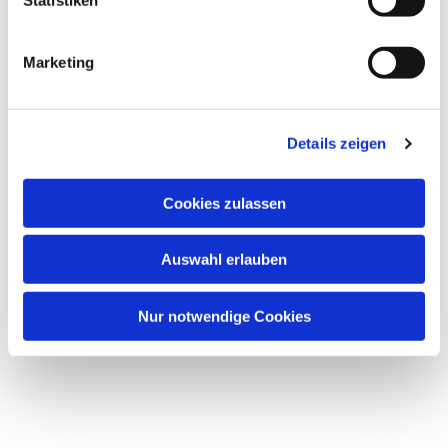
i
g
Marketing
u
n
g
Dies könnte Sie auch interessieren
Details zeigen
s
a
u
Cookies zulassen
s
w
Auswahl erlauben
a
h
l
Nur notwendige Cookies