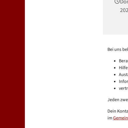
Don
202
Bei uns b
Bera
Hilf
Aust
Info
vert
Jeden zwe
Dein Konta
im
Gemein