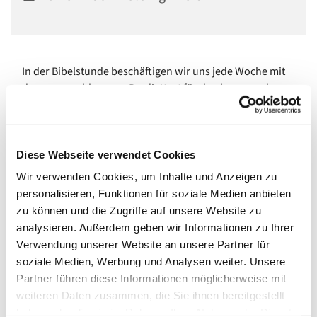
In der Bibelstunde beschäftigen wir uns jede Woche mit
dem vorgeschlagenen Predigttext für den kommenden
Sonntag. Im gemeinsamen Gespräch versuchen wir, uns
dem Bibeltext anzunähern und ihn zu verstehen.
Um mitzumachen, braucht es keine besonderen
Diese Webseite verwendet Cookies
Vorkenntnisse, sondern nur offene Augen und Gedanken,
Wir verwenden Cookies, um Inhalte und Anzeigen zu
um Fragen zu stellen und Entdeckungen zu machen.
personalisieren, Funktionen für soziale Medien anbieten
zu können und die Zugriffe auf unsere Website zu
Pfarrerin und Pfarrer wechseln sich in der Leitung der
analysieren. Außerdem geben wir Informationen zu Ihrer
einzelnen Treffen ab.
Verwendung unserer Website an unsere Partner für
Wir treffen uns
montags von 18.30 bis 19.30 Uhr im
soziale Medien, Werbung und Analysen weiter. Unsere
Kleinen Saal
, Gemeindehaus Johannisberger Str. 15 A,
Partner führen diese Informationen möglicherweise mit
14197 Berlin, (außer in den Sommerferien).
weiteren Daten zusammen, die Sie ihnen bereitgestellt
haben oder die sie im Rahmen Ihrer Nutzung der Dienste