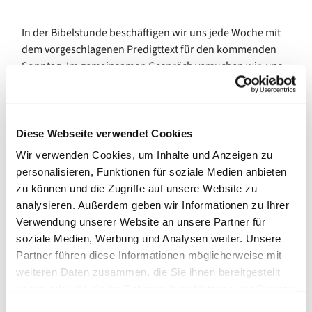
In der Bibelstunde beschäftigen wir uns jede Woche mit
dem vorgeschlagenen Predigttext für den kommenden
Sonntag. Im gemeinsamen Gespräch versuchen wir, uns
dem Bibeltext anzunähern und ihn zu verstehen.
Um mitzumachen, braucht es keine besonderen
Vorkenntnisse, sondern nur offene Augen und Gedanken,
Diese Webseite verwendet Cookies
um Fragen zu stellen und Entdeckungen zu machen.
Wir verwenden Cookies, um Inhalte und Anzeigen zu
Pfarrerin und Pfarrer wechseln sich in der Leitung der
personalisieren, Funktionen für soziale Medien anbieten
einzelnen Treffen ab.
zu können und die Zugriffe auf unsere Website zu
analysieren. Außerdem geben wir Informationen zu Ihrer
Wir treffen uns
montags von 18.30 bis 19.30 Uhr im
Verwendung unserer Website an unsere Partner für
Kleinen Saal
, Gemeindehaus Johannisberger Str. 15 A,
soziale Medien, Werbung und Analysen weiter. Unsere
14197 Berlin, (außer in den Sommerferien).
Partner führen diese Informationen möglicherweise mit
weiteren Daten zusammen, die Sie ihnen bereitgestellt
Neugierig geworden? Dann schauen Sie doch mal vorbei!
haben oder die sie im Rahmen Ihrer Nutzung der Dienste
gesammelt haben.
E