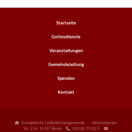
Startseite
Gottesdienste
Veranstaltungen
Gemeindezeitung
Spenden
Kontakt
Evangelische Lindenkirchengemeinde · Johannisberger

Str. 15A, 14197 Berlin
030 82 79 22 0

