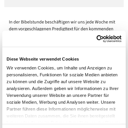
In der Bibelstunde beschäftigen wir uns jede Woche mit
dem vorgeschlagenen Predigttext für den kommenden
Sonntag. Im gemeinsamen Gespräch versuchen wir, uns
dem Bibeltext anzunähern und ihn zu verstehen.
Um mitzumachen, braucht es keine besonderen
Diese Webseite verwendet Cookies
Vorkenntnisse, sondern nur offene Augen und Gedanken,
um Fragen zu stellen und Entdeckungen zu machen.
Wir verwenden Cookies, um Inhalte und Anzeigen zu
personalisieren, Funktionen für soziale Medien anbieten
Pfarrerin und Pfarrer wechseln sich in der Leitung der
zu können und die Zugriffe auf unsere Website zu
einzelnen Treffen ab.
analysieren. Außerdem geben wir Informationen zu Ihrer
Verwendung unserer Website an unsere Partner für
Wir treffen uns
montags von 18.30 bis 19.30 Uhr im
soziale Medien, Werbung und Analysen weiter. Unsere
Kleinen Saal
, Gemeindehaus Johannisberger Str. 15 A,
Partner führen diese Informationen möglicherweise mit
14197 Berlin, (außer in den Sommerferien).
weiteren Daten zusammen, die Sie ihnen bereitgestellt
Neugierig geworden? Dann schauen Sie doch mal vorbei!
haben oder die sie im Rahmen Ihrer Nutzung der Dienste