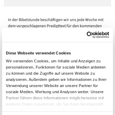
In der Bibelstunde beschäftigen wir uns jede Woche mit
dem vorgeschlagenen Predigttext für den kommenden
Sonntag. Im gemeinsamen Gespräch versuchen wir, uns
dem Bibeltext anzunähern und ihn zu verstehen.
Um mitzumachen, braucht es keine besonderen
Diese Webseite verwendet Cookies
Vorkenntnisse, sondern nur offene Augen und Gedanken,
um Fragen zu stellen und Entdeckungen zu machen.
Wir verwenden Cookies, um Inhalte und Anzeigen zu
personalisieren, Funktionen für soziale Medien anbieten
Pfarrerin und Pfarrer wechseln sich in der Leitung der
zu können und die Zugriffe auf unsere Website zu
einzelnen Treffen ab.
analysieren. Außerdem geben wir Informationen zu Ihrer
Verwendung unserer Website an unsere Partner für
Wir treffen uns
montags von 18.30 bis 19.30 Uhr im
soziale Medien, Werbung und Analysen weiter. Unsere
Kleinen Saal
, Gemeindehaus Johannisberger Str. 15 A,
Partner führen diese Informationen möglicherweise mit
14197 Berlin, (außer in den Sommerferien).
weiteren Daten zusammen, die Sie ihnen bereitgestellt
Neugierig geworden? Dann schauen Sie doch mal vorbei!
haben oder die sie im Rahmen Ihrer Nutzung der Dienste