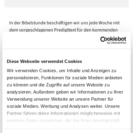
In der Bibelstunde beschäftigen wir uns jede Woche mit
dem vorgeschlagenen Predigttext für den kommenden
Sonntag. Im gemeinsamen Gespräch versuchen wir, uns
dem Bibeltext anzunähern und ihn zu verstehen.
Um mitzumachen, braucht es keine besonderen
Diese Webseite verwendet Cookies
Vorkenntnisse, sondern nur offene Augen und Gedanken,
um Fragen zu stellen und Entdeckungen zu machen.
Wir verwenden Cookies, um Inhalte und Anzeigen zu
personalisieren, Funktionen für soziale Medien anbieten
Pfarrerin und Pfarrer wechseln sich in der Leitung der
zu können und die Zugriffe auf unsere Website zu
einzelnen Treffen ab.
analysieren. Außerdem geben wir Informationen zu Ihrer
Verwendung unserer Website an unsere Partner für
Wir treffen uns
montags von 18.30 bis 19.30 Uhr im
soziale Medien, Werbung und Analysen weiter. Unsere
Kleinen Saal
, Gemeindehaus Johannisberger Str. 15 A,
Partner führen diese Informationen möglicherweise mit
14197 Berlin, (außer in den Sommerferien).
weiteren Daten zusammen, die Sie ihnen bereitgestellt
Neugierig geworden? Dann schauen Sie doch mal vorbei!
haben oder die sie im Rahmen Ihrer Nutzung der Dienste