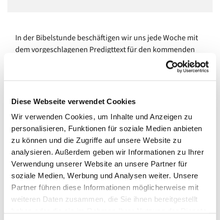
In der Bibelstunde beschäftigen wir uns jede Woche mit
dem vorgeschlagenen Predigttext für den kommenden
Sonntag. Im gemeinsamen Gespräch versuchen wir, uns
dem Bibeltext anzunähern und ihn zu verstehen.
Um mitzumachen, braucht es keine besonderen
Diese Webseite verwendet Cookies
Vorkenntnisse, sondern nur offene Augen und Gedanken,
um Fragen zu stellen und Entdeckungen zu machen.
Wir verwenden Cookies, um Inhalte und Anzeigen zu
personalisieren, Funktionen für soziale Medien anbieten
Pfarrerin und Pfarrer wechseln sich in der Leitung der
zu können und die Zugriffe auf unsere Website zu
einzelnen Treffen ab.
analysieren. Außerdem geben wir Informationen zu Ihrer
Verwendung unserer Website an unsere Partner für
Wir treffen uns
montags von 18.30 bis 19.30 Uhr im
soziale Medien, Werbung und Analysen weiter. Unsere
Kleinen Saal
, Gemeindehaus Johannisberger Str. 15 A,
Partner führen diese Informationen möglicherweise mit
14197 Berlin, (außer in den Sommerferien).
weiteren Daten zusammen, die Sie ihnen bereitgestellt
Neugierig geworden? Dann schauen Sie doch mal vorbei!
haben oder die sie im Rahmen Ihrer Nutzung der Dienste