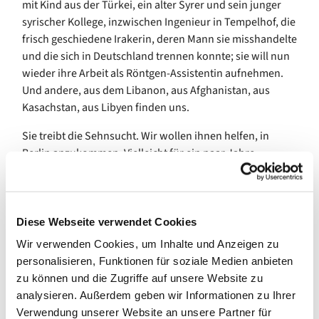
mit Kind aus der Türkei, ein alter Syrer und sein junger
syrischer Kollege, inzwischen Ingenieur in Tempelhof, die
frisch geschiedene Irakerin, deren Mann sie misshandelte
und die sich in Deutschland trennen konnte; sie will nun
wieder ihre Arbeit als Röntgen-Assistentin aufnehmen.
Und andere, aus dem Libanon, aus Afghanistan, aus
Kasachstan, aus Libyen finden uns.
Sie treibt die Sehnsucht. Wir wollen ihnen helfen, in
Berlin anzukommen. Vielleicht für ein paar Jahre,
vielleicht für immer.
Nur Wochen nach dem Überfall Russlands öffnete die
Lindengemeinde, öffnete die Pfarrerin Bettina
Diese Webseite verwendet Cookies
Schwietering-Evers die Türen des Gemeindehauses für
Wir verwenden Cookies, um Inhalte und Anzeigen zu
alle Heimatlosen. Menschen fanden sich ein, solche, die
personalisieren, Funktionen für soziale Medien anbieten
Hilfe boten, solche, die Hilfe brauchten. Es organisierte
zu können und die Zugriffe auf unsere Website zu
sich das Brückencafé. Seitdem haben wir zusammen
analysieren. Außerdem geben wir Informationen zu Ihrer
Chöre gegründet, Backen gelernt, Exkursionen und
Verwendung unserer Website an unsere Partner für
Wanderungen unternommen, Museen erforscht,