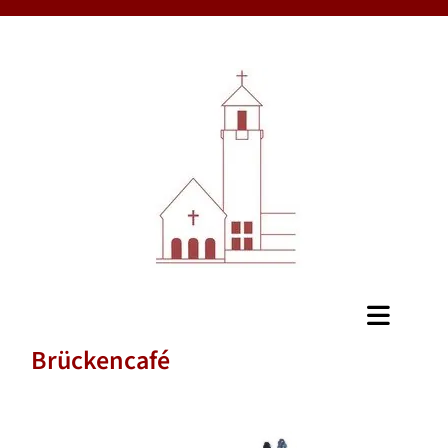
Brückencafé