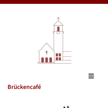
Brückencafé