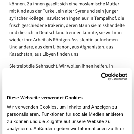
können. Zu ihnen gesellt sich eine moslemische Mutter
mit Kind aus der Türkei, ein alter Syrer und sein junger
syrischer Kollege, inzwischen Ingenieur in Tempelhof, die
frisch geschiedene Irakerin, deren Mann sie misshandelte
und die sich in Deutschland trennen konnte; sie will nun
wieder ihre Arbeit als Röntgen-Assistentin aufnehmen.
Und andere, aus dem Libanon, aus Afghanistan, aus
Kasachstan, aus Libyen finden uns.
Sie treibt die Sehnsucht. Wir wollen ihnen helfen, in
Berlin anzukommen. Vielleicht für ein paar Jahre,
vielleicht für immer.
Nur Wochen nach dem Überfall Russlands öffnete die
Diese Webseite verwendet Cookies
Lindengemeinde, öffnete die Pfarrerin Bettina
Schwietering-Evers die Türen des Gemeindehauses für
Wir verwenden Cookies, um Inhalte und Anzeigen zu
alle Heimatlosen. Menschen fanden sich ein, solche, die
personalisieren, Funktionen für soziale Medien anbieten
Hilfe boten, solche, die Hilfe brauchten. Es organisierte
zu können und die Zugriffe auf unsere Website zu
sich das Brückencafé. Seitdem haben wir zusammen
analysieren. Außerdem geben wir Informationen zu Ihrer