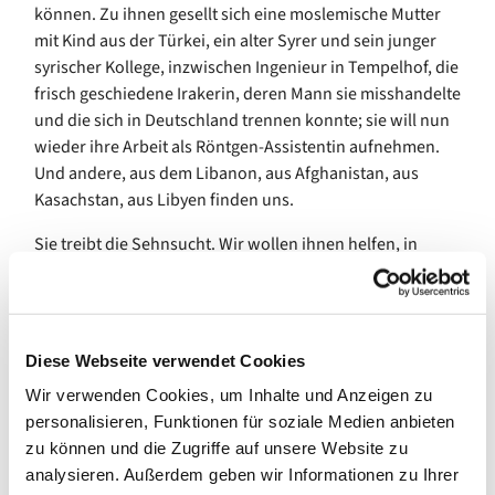
können. Zu ihnen gesellt sich eine moslemische Mutter
mit Kind aus der Türkei, ein alter Syrer und sein junger
syrischer Kollege, inzwischen Ingenieur in Tempelhof, die
frisch geschiedene Irakerin, deren Mann sie misshandelte
und die sich in Deutschland trennen konnte; sie will nun
wieder ihre Arbeit als Röntgen-Assistentin aufnehmen.
Und andere, aus dem Libanon, aus Afghanistan, aus
Kasachstan, aus Libyen finden uns.
Sie treibt die Sehnsucht. Wir wollen ihnen helfen, in
Berlin anzukommen. Vielleicht für ein paar Jahre,
vielleicht für immer.
Nur Wochen nach dem Überfall Russlands öffnete die
Diese Webseite verwendet Cookies
Lindengemeinde, öffnete die Pfarrerin Bettina
Schwietering-Evers die Türen des Gemeindehauses für
Wir verwenden Cookies, um Inhalte und Anzeigen zu
alle Heimatlosen. Menschen fanden sich ein, solche, die
personalisieren, Funktionen für soziale Medien anbieten
Hilfe boten, solche, die Hilfe brauchten. Es organisierte
zu können und die Zugriffe auf unsere Website zu
sich das Brückencafé. Seitdem haben wir zusammen
analysieren. Außerdem geben wir Informationen zu Ihrer