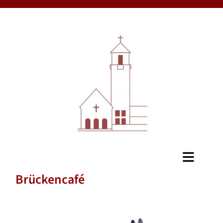
Brückencafé