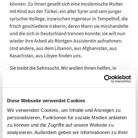
können. Zu ihnen gesellt sich eine moslemische Mutter
mit Kind aus der Türkei, ein alter Syrer und sein junger
syrischer Kollege, inzwischen Ingenieur in Tempelhof, die
frisch geschiedene Irakerin, deren Mann sie misshandelte
und die sich in Deutschland trennen konnte; sie will nun
wieder ihre Arbeit als Röntgen-Assistentin aufnehmen.
Und andere, aus dem Libanon, aus Afghanistan, aus
Kasachstan, aus Libyen finden uns.
Sie treibt die Sehnsucht. Wir wollen ihnen helfen, in
Berlin anzukommen. Vielleicht für ein paar Jahre,
vielleicht für immer.
Nur Wochen nach dem Überfall Russlands öffnete die
Diese Webseite verwendet Cookies
Lindengemeinde, öffnete die Pfarrerin Bettina
Schwietering-Evers die Türen des Gemeindehauses für
Wir verwenden Cookies, um Inhalte und Anzeigen zu
alle Heimatlosen. Menschen fanden sich ein, solche, die
personalisieren, Funktionen für soziale Medien anbieten
Hilfe boten, solche, die Hilfe brauchten. Es organisierte
zu können und die Zugriffe auf unsere Website zu
sich das Brückencafé. Seitdem haben wir zusammen
analysieren. Außerdem geben wir Informationen zu Ihrer