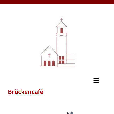
Brückencafé