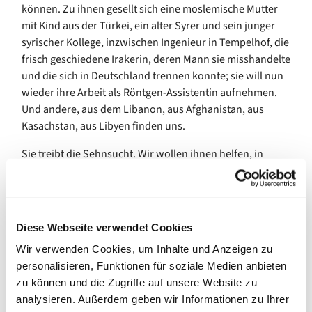
können. Zu ihnen gesellt sich eine moslemische Mutter
mit Kind aus der Türkei, ein alter Syrer und sein junger
syrischer Kollege, inzwischen Ingenieur in Tempelhof, die
frisch geschiedene Irakerin, deren Mann sie misshandelte
und die sich in Deutschland trennen konnte; sie will nun
wieder ihre Arbeit als Röntgen-Assistentin aufnehmen.
Und andere, aus dem Libanon, aus Afghanistan, aus
Kasachstan, aus Libyen finden uns.
Sie treibt die Sehnsucht. Wir wollen ihnen helfen, in
Berlin anzukommen. Vielleicht für ein paar Jahre,
vielleicht für immer.
Nur Wochen nach dem Überfall Russlands öffnete die
Diese Webseite verwendet Cookies
Lindengemeinde, öffnete die Pfarrerin Bettina
Schwietering-Evers die Türen des Gemeindehauses für
Wir verwenden Cookies, um Inhalte und Anzeigen zu
alle Heimatlosen. Menschen fanden sich ein, solche, die
personalisieren, Funktionen für soziale Medien anbieten
Hilfe boten, solche, die Hilfe brauchten. Es organisierte
zu können und die Zugriffe auf unsere Website zu
sich das Brückencafé. Seitdem haben wir zusammen
analysieren. Außerdem geben wir Informationen zu Ihrer