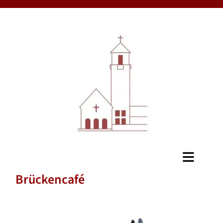
Brückencafé