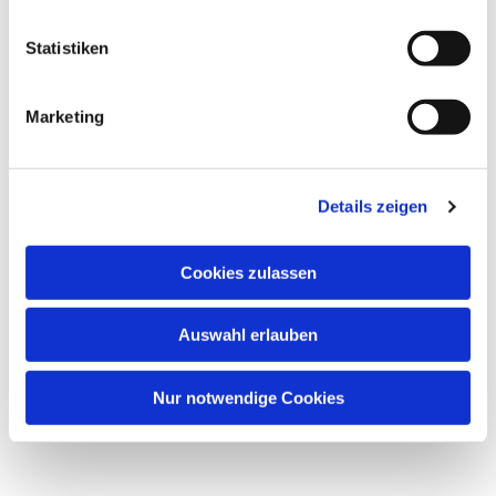
l
l
Statistiken
i
g
Marketing
u
n
g
Details zeigen
s
Dies könnte Sie auch interessieren
a
u
Cookies zulassen
s
w
Auswahl erlauben
a
h
l
Nur notwendige Cookies