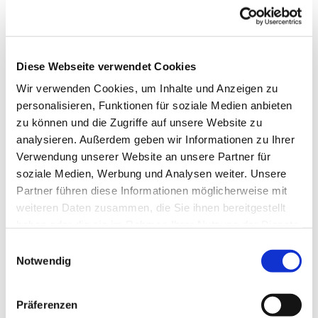
Team
Diese Webseite verwendet Cookies
Wir verwenden Cookies, um Inhalte und Anzeigen zu
Wir gestalten den „Paradies-Garten“ auf dem Vorplatz
personalisieren, Funktionen für soziale Medien anbieten
weiter, bereiten den Lindengarten auf den Herbst vor,
zu können und die Zugriffe auf unsere Website zu
kochen Gelee, backen Kuchen und hoffen auf viele
analysieren. Außerdem geben wir Informationen zu Ihrer
helfende Hände. Für das leibliche Wohl ist gesorgt.
Verwendung unserer Website an unsere Partner für
soziale Medien, Werbung und Analysen weiter. Unsere
Partner führen diese Informationen möglicherweise mit
weiteren Daten zusammen, die Sie ihnen bereitgestellt
haben oder die sie im Rahmen Ihrer Nutzung der Dienste
gesammelt haben.
E
Notwendig
i
n
w
Präferenzen
i