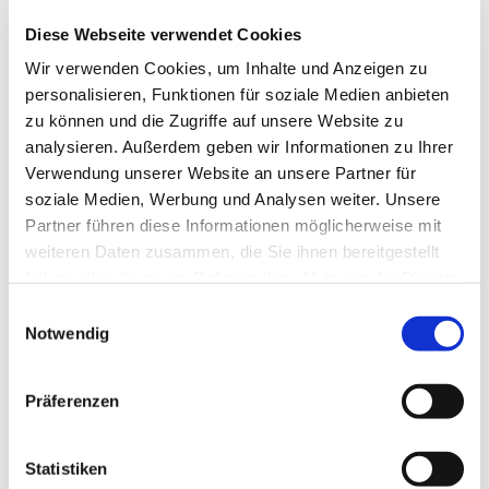
Diese Webseite verwendet Cookies
Pfarrerin Anna Jakob
Wir verwenden Cookies, um Inhalte und Anzeigen zu
personalisieren, Funktionen für soziale Medien anbieten
zu können und die Zugriffe auf unsere Website zu
analysieren. Außerdem geben wir Informationen zu Ihrer
Verwendung unserer Website an unsere Partner für
soziale Medien, Werbung und Analysen weiter. Unsere
Partner führen diese Informationen möglicherweise mit
weiteren Daten zusammen, die Sie ihnen bereitgestellt
haben oder die sie im Rahmen Ihrer Nutzung der Dienste
gesammelt haben.
E
Notwendig
i
n
w
Präferenzen
i
l
l
Statistiken