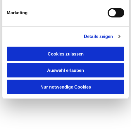
i
g
Marketing
u
n
Dies könnte Sie auch interessieren
g
Details zeigen
s
a
u
Cookies zulassen
s
w
Auswahl erlauben
a
h
l
Nur notwendige Cookies