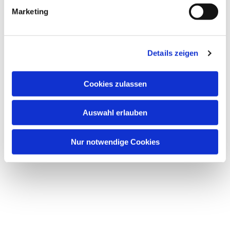
g
Marketing
u
Dies könnte Sie auch interessieren
n
g
Details zeigen
s
a
u
Cookies zulassen
s
w
Auswahl erlauben
a
h
l
Nur notwendige Cookies