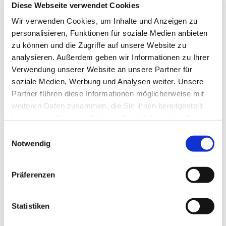
Diese Webseite verwendet Cookies
Wir verwenden Cookies, um Inhalte und Anzeigen zu
personalisieren, Funktionen für soziale Medien anbieten
zu können und die Zugriffe auf unsere Website zu
analysieren. Außerdem geben wir Informationen zu Ihrer
Verwendung unserer Website an unsere Partner für
soziale Medien, Werbung und Analysen weiter. Unsere
Partner führen diese Informationen möglicherweise mit
weiteren Daten zusammen, die Sie ihnen bereitgestellt
haben oder die sie im Rahmen Ihrer Nutzung der Dienste
gesammelt haben.
E
Notwendig
i
n
w
Präferenzen
i
l
l
Statistiken
i