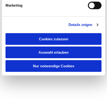
g
Marketing
u
Dies könnte Sie auch interessieren
n
g
Details zeigen
s
a
u
Cookies zulassen
s
w
Auswahl erlauben
a
h
l
Nur notwendige Cookies