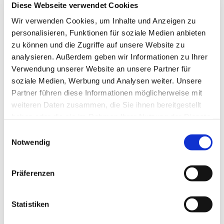
Diese Webseite verwendet Cookies
Wir verwenden Cookies, um Inhalte und Anzeigen zu
personalisieren, Funktionen für soziale Medien anbieten
zu können und die Zugriffe auf unsere Website zu
analysieren. Außerdem geben wir Informationen zu Ihrer
Verwendung unserer Website an unsere Partner für
soziale Medien, Werbung und Analysen weiter. Unsere
Partner führen diese Informationen möglicherweise mit
weiteren Daten zusammen, die Sie ihnen bereitgestellt
haben oder die sie im Rahmen Ihrer Nutzung der Dienste
gesammelt haben.
E
Notwendig
i
n
w
Präferenzen
i
l
l
Statistiken
i