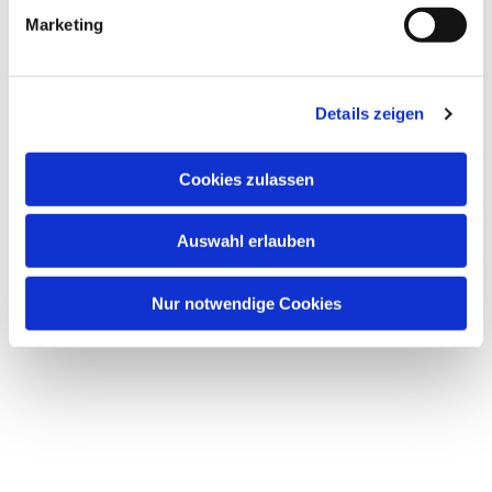
g
Marketing
u
Dies könnte Sie auch interessieren
n
g
Details zeigen
s
a
u
Cookies zulassen
s
w
Auswahl erlauben
a
h
l
Nur notwendige Cookies