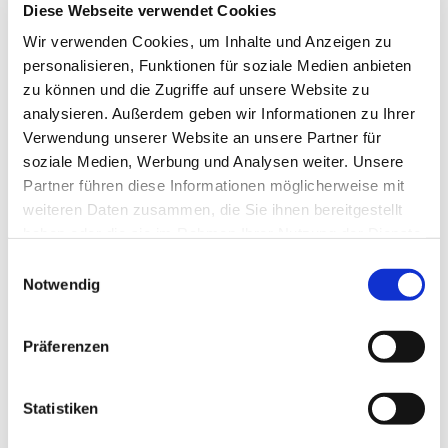
Diese Webseite verwendet Cookies
Wir verwenden Cookies, um Inhalte und Anzeigen zu
personalisieren, Funktionen für soziale Medien anbieten
zu können und die Zugriffe auf unsere Website zu
analysieren. Außerdem geben wir Informationen zu Ihrer
Verwendung unserer Website an unsere Partner für
soziale Medien, Werbung und Analysen weiter. Unsere
Partner führen diese Informationen möglicherweise mit
weiteren Daten zusammen, die Sie ihnen bereitgestellt
haben oder die sie im Rahmen Ihrer Nutzung der Dienste
gesammelt haben.
E
Notwendig
i
n
w
Präferenzen
i
l
l
Statistiken
i