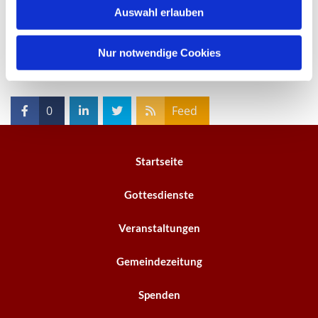
Auswahl erlauben
a
h
l
Nur notwendige Cookies
0
Feed
Startseite
Gottesdienste
Veranstaltungen
Gemeindezeitung
Spenden