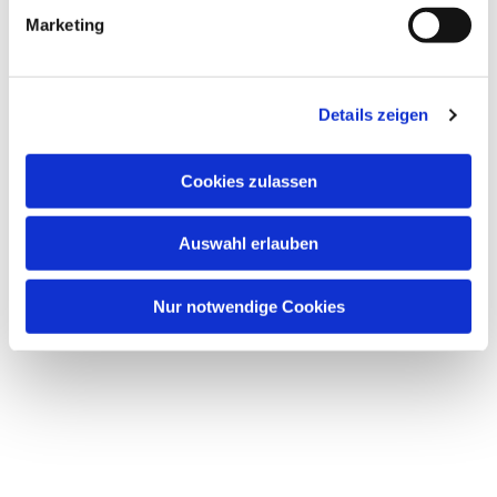
g
Marketing
u
Dies könnte Sie auch interessieren
n
g
Details zeigen
s
a
u
Cookies zulassen
s
w
Auswahl erlauben
a
h
l
Nur notwendige Cookies