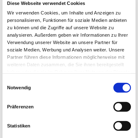
Diese Webseite verwendet Cookies
Wir verwenden Cookies, um Inhalte und Anzeigen zu
personalisieren, Funktionen für soziale Medien anbieten
zu können und die Zugriffe auf unsere Website zu
analysieren. Außerdem geben wir Informationen zu Ihrer
Verwendung unserer Website an unsere Partner für
soziale Medien, Werbung und Analysen weiter. Unsere
Partner führen diese Informationen möglicherweise mit
weiteren Daten zusammen, die Sie ihnen bereitgestellt
haben oder die sie im Rahmen Ihrer Nutzung der Dienste
gesammelt haben.
E
Notwendig
i
n
w
Präferenzen
i
l
l
Statistiken
i