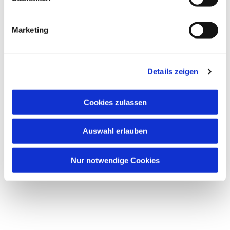
i
g
Marketing
u
n
Dies könnte Sie auch interessieren
g
Details zeigen
s
a
u
Cookies zulassen
s
w
Auswahl erlauben
a
h
l
Nur notwendige Cookies