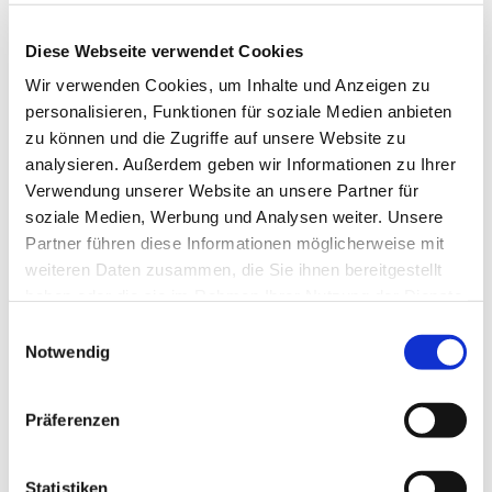
Pfarrerin Jakob und Pfarrerin
Diese Webseite verwendet Cookies
Schwietering-Evers
Wir verwenden Cookies, um Inhalte und Anzeigen zu
personalisieren, Funktionen für soziale Medien anbieten
zu können und die Zugriffe auf unsere Website zu
analysieren. Außerdem geben wir Informationen zu Ihrer
Verwendung unserer Website an unsere Partner für
soziale Medien, Werbung und Analysen weiter. Unsere
Partner führen diese Informationen möglicherweise mit
weiteren Daten zusammen, die Sie ihnen bereitgestellt
haben oder die sie im Rahmen Ihrer Nutzung der Dienste
gesammelt haben.
E
Notwendig
i
n
w
Präferenzen
i
l
l
Statistiken