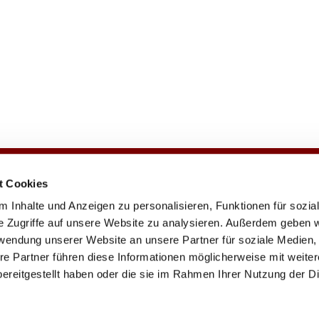
t Cookies
e
Veranstaltungen
Gemeindezeitung
 Inhalte und Anzeigen zu personalisieren, Funktionen für sozia
e Zugriffe auf unsere Website zu analysieren. Außerdem geben w
rwendung unserer Website an unsere Partner für soziale Medien
re Partner führen diese Informationen möglicherweise mit weite
chengemeinde · Johannisberger Str. 15A, 14197 Berlin
030 82 79 22

Kontaktinformationen
Impressum
ereitgestellt haben oder die sie im Rahmen Ihrer Nutzung der D
Datenschutzerklärung
ChurchDesk-Login