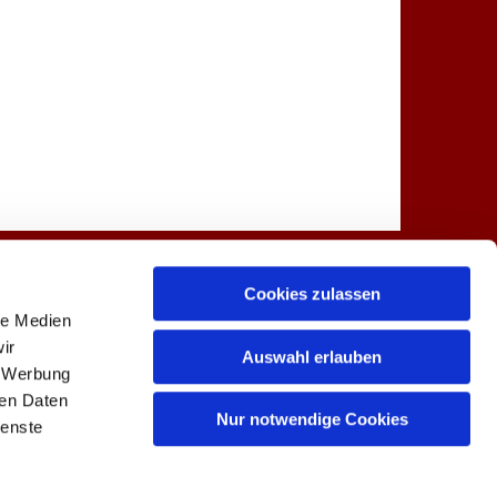
Spenden
Kontakt
Cookies zulassen
le Medien
ir
Auswahl erlauben
, Werbung
ren Daten
 0
buero@lindenkirche.de

Nur notwendige Cookies
ienste