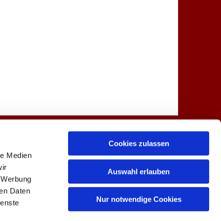
Spenden
Kontakt
Cookies zulassen
le Medien
ir
Auswahl erlauben
, Werbung
ren Daten
 0
buero@lindenkirche.de

Nur notwendige Cookies
ienste