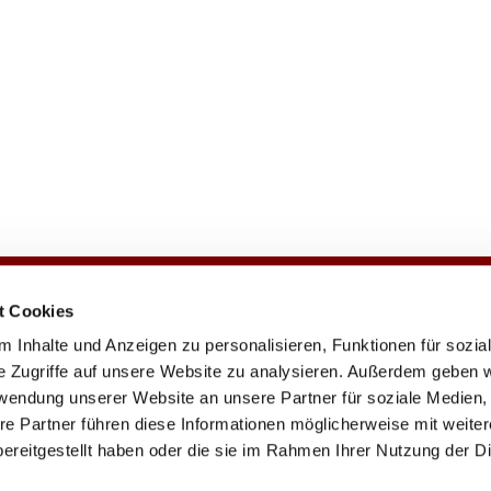
t Cookies
e
Veranstaltungen
Gemeindezeitung
 Inhalte und Anzeigen zu personalisieren, Funktionen für sozia
e Zugriffe auf unsere Website zu analysieren. Außerdem geben w
rwendung unserer Website an unsere Partner für soziale Medien
re Partner führen diese Informationen möglicherweise mit weite
chengemeinde · Johannisberger Str. 15A, 14197 Berlin
030 82 79 22

Kontaktinformationen
Impressum
ereitgestellt haben oder die sie im Rahmen Ihrer Nutzung der D