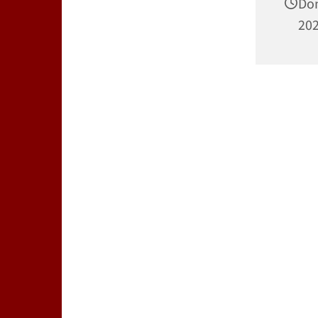
Don
202