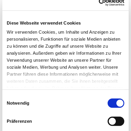
14197 Berlin
Pfarrerin Bettina Schwietering-Evers
Diese Webseite verwendet Cookies
Wir verwenden Cookies, um Inhalte und Anzeigen zu
personalisieren, Funktionen für soziale Medien anbieten
zu können und die Zugriffe auf unsere Website zu
Informationen folgen.
analysieren. Außerdem geben wir Informationen zu Ihrer
Verwendung unserer Website an unsere Partner für
soziale Medien, Werbung und Analysen weiter. Unsere
Partner führen diese Informationen möglicherweise mit
weiteren Daten zusammen, die Sie ihnen bereitgestellt
haben oder die sie im Rahmen Ihrer Nutzung der Dienste
gesammelt haben.
E
Notwendig
i
n
w
Präferenzen
i