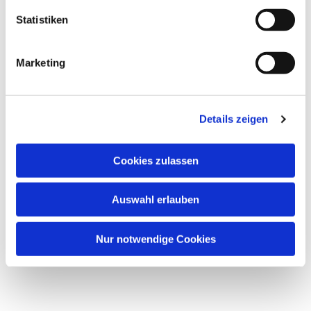
l
l
Statistiken
i
g
Marketing
u
n
g
Details zeigen
s
Dies könnte Sie auch interessieren
a
u
Cookies zulassen
s
w
Auswahl erlauben
a
h
l
Nur notwendige Cookies