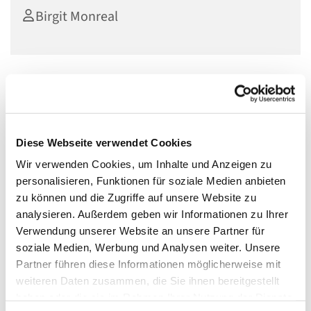
Birgit Monreal
Kreatives Schreiben für Mädchen und Frauen (ab 16
Jahren).
In zwei-wöchentlichem Abstand schwingen wir unsere
Diese Webseite verwendet Cookies
Stifte übers Papier. Wir spielen mit Worten und Ideen,
Wir verwenden Cookies, um Inhalte und Anzeigen zu
werden mit Freude kreativ.
personalisieren, Funktionen für soziale Medien anbieten
zu können und die Zugriffe auf unsere Website zu
Um die Schreibtreffen positiv zu erleben, sollten Sie
analysieren. Außerdem geben wir Informationen zu Ihrer
Deutsch auf Niveau B2 beherrschen sowie einen Stift und
Verwendung unserer Website an unsere Partner für
Papier (mind. A5) mitbringen. Bitte
keine Laptops o. ä.
,
soziale Medien, Werbung und Analysen weiter. Unsere
wir schreiben bewusst mit der Hand.
Partner führen diese Informationen möglicherweise mit
Verbindliche Anmeldungen bitte per E-Mail an Frau
weiteren Daten zusammen, die Sie ihnen bereitgestellt
Monreal: monreal@moncoach.de
haben oder die sie im Rahmen Ihrer Nutzung der Dienste