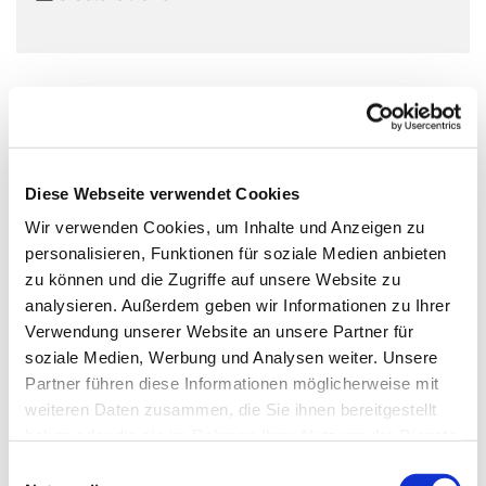
Diesmal:
Röstis und Puffer aus der Pfanne – herzhaftes
Soulfood mit Herbstgemüse, Salaten und Kompott
Unsere Kochgruppe trifft sich um 10:30 Uhr.
Diese Webseite verwendet Cookies
Anmeldung fürs Mitkochen bei Gisela Sticker:
Wir verwenden Cookies, um Inhalte und Anzeigen zu
kontakt@achtsam-kochen-berlin.de
personalisieren, Funktionen für soziale Medien anbieten
zu können und die Zugriffe auf unsere Website zu
Vegetarischer Mittagslunch für alle um 13:00 Uhr auf
analysieren. Außerdem geben wir Informationen zu Ihrer
Spendenbasis.
Verwendung unserer Website an unsere Partner für
soziale Medien, Werbung und Analysen weiter. Unsere
Wir freuen uns über jede Hilfe und neue Gäste.
Partner führen diese Informationen möglicherweise mit
Alle weiteren Informationen
hier
.
weiteren Daten zusammen, die Sie ihnen bereitgestellt
haben oder die sie im Rahmen Ihrer Nutzung der Dienste
gesammelt haben.
E