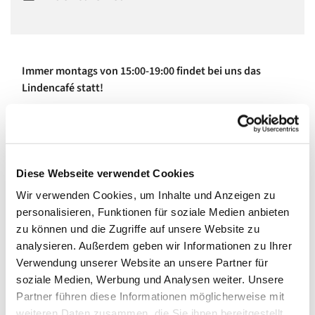
Immer montags von 15:00-19:00 findet bei uns das
Lindencafé statt!
Kaffee und Kuchen
Pommes, Bratwurst, Nackensteak, vegane
Alternativen vom Grill
Essen und Verweilen auf der Terrasse und im
Diese Webseite verwendet Cookies
Garten
Wir verwenden Cookies, um Inhalte und Anzeigen zu
Plaudertisch: Kommen Sie gerne auch alleine, hier
personalisieren, Funktionen für soziale Medien anbieten
finden Sie immer jemanden zum Quatschen.
zu können und die Zugriffe auf unsere Website zu
Offene Kirche
analysieren. Außerdem geben wir Informationen zu Ihrer
Einmal im Monat Programm für Kinder
Verwendung unserer Website an unsere Partner für
Werden Sie selbst Teil des ehrenamtlichen Teams! Wir
soziale Medien, Werbung und Analysen weiter. Unsere
können immer Hilfe gebrauchen, egal ob Sie einfach
Partner führen diese Informationen möglicherweise mit
einen selbst gebackene Kuchen mitbringen oder
weiteren Daten zusammen, die Sie ihnen bereitgestellt