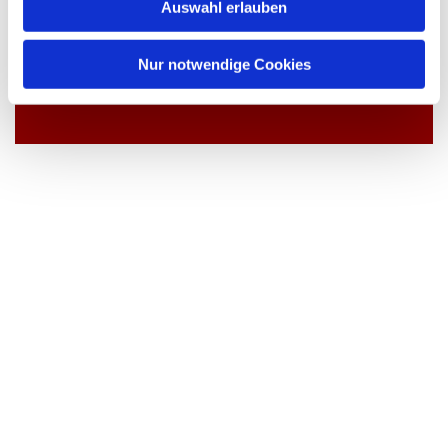
Auswahl erlauben
a
h
l
Nur notwendige Cookies
Dies könnte Sie auch interessieren