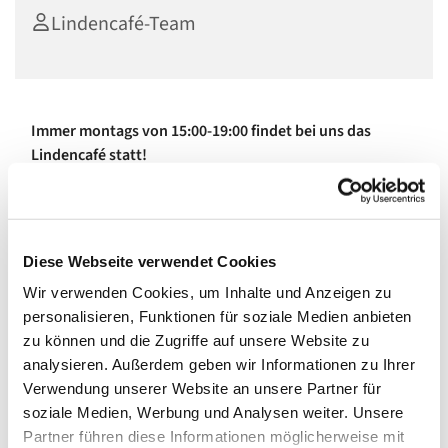
Lindencafé-Team
Immer montags von 15:00-19:00 findet bei uns das
Lindencafé statt!
Kaffee und Kuchen
Pommes, Bratwurst, Nackensteak, vegane
Alternativen vom Grill
Diese Webseite verwendet Cookies
Essen und Verweilen auf der Terrasse und im
Garten
Wir verwenden Cookies, um Inhalte und Anzeigen zu
Plaudertisch: Kommen Sie gerne auch alleine, hier
personalisieren, Funktionen für soziale Medien anbieten
finden Sie immer jemanden zum Quatschen.
zu können und die Zugriffe auf unsere Website zu
Offene Kirche
analysieren. Außerdem geben wir Informationen zu Ihrer
Einmal im Monat Programm für Kinder
Verwendung unserer Website an unsere Partner für
soziale Medien, Werbung und Analysen weiter. Unsere
Werden Sie selbst Teil des ehrenamtlichen Teams! Wir
Partner führen diese Informationen möglicherweise mit