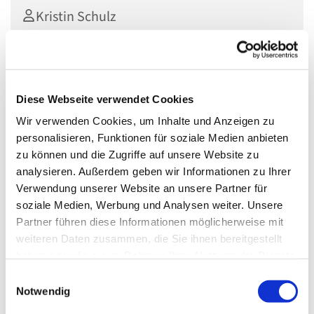
Kristin Schulz
Herzliche Einladung zur offenen Handarbeits- und
Diese Webseite verwendet Cookies
Bastelrunde der Lindenkirche.
Wir verwenden Cookies, um Inhalte und Anzeigen zu
Sie wollten schon immer Stricken oder Häkeln lernen?
personalisieren, Funktionen für soziale Medien anbieten
Material und Anregungen für erste Versuche gibt es vor
zu können und die Zugriffe auf unsere Website zu
Ort. Oder bringen Sie gern Ihr Handarbeitsprojekt mit
analysieren. Außerdem geben wir Informationen zu Ihrer
zum Weiterarbeiten. Oder Sie kommen auf eine Tasse
Verwendung unserer Website an unsere Partner für
Kaffee vorbei zum Plaudern - das Wichtigste ist der Spaß.
soziale Medien, Werbung und Analysen weiter. Unsere
Partner führen diese Informationen möglicherweise mit
weiteren Daten zusammen, die Sie ihnen bereitgestellt
haben oder die sie im Rahmen Ihrer Nutzung der Dienste
gesammelt haben.
E
Notwendig
i
n