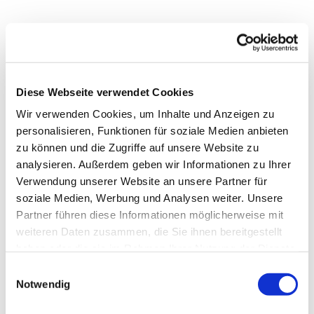
Ein Raum für Stille und Begegnung
Woche für Woche öffnet die Linde ihre Türen zur
Offenen
Kirche
.
Diese Webseite verwendet Cookies
Ein geschützter Raum für Ruhe, Gebet und persönliche
Wir verwenden Cookies, um Inhalte und Anzeigen zu
Gedanken.
personalisieren, Funktionen für soziale Medien anbieten
zu können und die Zugriffe auf unsere Website zu
Alle sind willkommen – zum Verweilen, zum Auftanken,
analysieren. Außerdem geben wir Informationen zu Ihrer
zum Dasein.
Verwendung unserer Website an unsere Partner für
Wir laden Sie herzlich ein.
soziale Medien, Werbung und Analysen weiter. Unsere
Partner führen diese Informationen möglicherweise mit
weiteren Daten zusammen, die Sie ihnen bereitgestellt
haben oder die sie im Rahmen Ihrer Nutzung der Dienste
gesammelt haben.
E
Notwendig
i
n