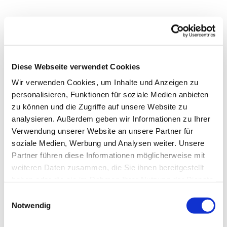
Ein Raum für Stille und Begegnung
Woche für Woche öffnet die Linde ihre Türen zur
Offenen
Kirche
.
Diese Webseite verwendet Cookies
Ein geschützter Raum für Ruhe, Gebet und persönliche
Wir verwenden Cookies, um Inhalte und Anzeigen zu
Gedanken.
personalisieren, Funktionen für soziale Medien anbieten
zu können und die Zugriffe auf unsere Website zu
Alle sind willkommen – zum Verweilen, zum Auftanken,
analysieren. Außerdem geben wir Informationen zu Ihrer
zum Dasein.
Verwendung unserer Website an unsere Partner für
Wir laden Sie herzlich ein.
soziale Medien, Werbung und Analysen weiter. Unsere
Partner führen diese Informationen möglicherweise mit
weiteren Daten zusammen, die Sie ihnen bereitgestellt
haben oder die sie im Rahmen Ihrer Nutzung der Dienste
gesammelt haben.
E
Notwendig
i
n