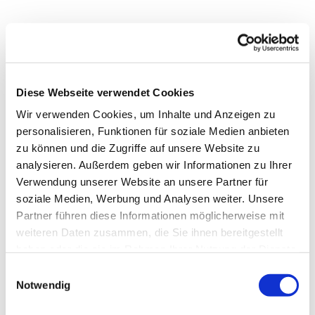
Ein Raum für Stille und Begegnung
Woche für Woche öffnet die Linde ihre Türen zur
Offenen
Kirche
.
Diese Webseite verwendet Cookies
Ein geschützter Raum für Ruhe, Gebet und persönliche
Wir verwenden Cookies, um Inhalte und Anzeigen zu
Gedanken.
personalisieren, Funktionen für soziale Medien anbieten
zu können und die Zugriffe auf unsere Website zu
Alle sind willkommen – zum Verweilen, zum Auftanken,
analysieren. Außerdem geben wir Informationen zu Ihrer
zum Dasein.
Verwendung unserer Website an unsere Partner für
Wir laden Sie herzlich ein.
soziale Medien, Werbung und Analysen weiter. Unsere
Partner führen diese Informationen möglicherweise mit
weiteren Daten zusammen, die Sie ihnen bereitgestellt
haben oder die sie im Rahmen Ihrer Nutzung der Dienste
gesammelt haben.
E
Notwendig
i
n