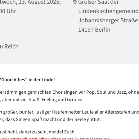
twoch, 13. August 2025,
Großer Saal der
30 Uhr
Lindenkirchengemeind
Johannisberger Straße
14197 Berlin
u Reich
Good Vibes" in der Linde!
ierstimmigen gemischten Chor singen wir Pop, Soul und Jazz, ohn
, aber mit viel Spaß, Feeling und Groove!
n großer, bunter, lustiger Haufen netter Leute aller Altersstufen und
r, dass Singen Spaß macht und der Seele guttut.
ust habt, dabei zu sein, meldet Euch