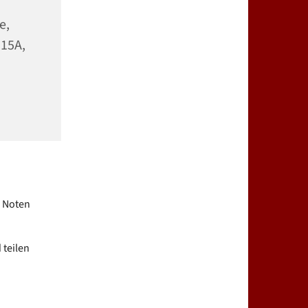
e,
 15A,
e Noten
 teilen