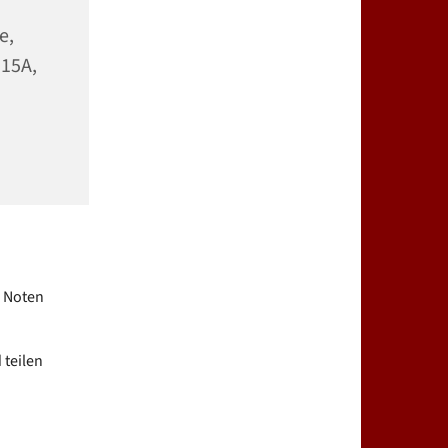
e,
 15A,
e Noten
 teilen