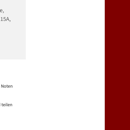
e,
 15A,
e Noten
 teilen