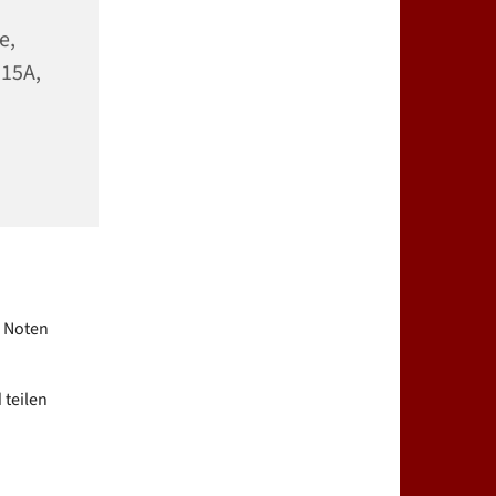
e,
 15A,
e Noten
 teilen