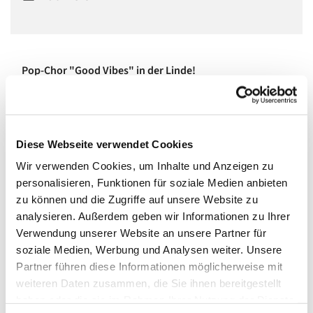
Pop-Chor "Good Vibes" in der Linde!
In einem vierstimmigen gemischten Chor singen wir Pop,
Soul und Jazz, ohne Noten und Stress, aber mit viel Spaß,
Feeling und Groove!
Diese Webseite verwendet Cookies
Wir sind ein großer, bunter, lustiger Haufen netter Leute
Wir verwenden Cookies, um Inhalte und Anzeigen zu
aller Altersstufen und teilen miteinander, dass Singen
personalisieren, Funktionen für soziale Medien anbieten
Spaß macht und der Seele guttut.
zu können und die Zugriffe auf unsere Website zu
analysieren. Außerdem geben wir Informationen zu Ihrer
Wenn Ihr Lust habt, dabei zu sein, meldet Euch
Verwendung unserer Website an unsere Partner für
unter
www.miriamreich.com/chorleiterin
zum
soziale Medien, Werbung und Analysen weiter. Unsere
Ausprobieren an!
Partner führen diese Informationen möglicherweise mit
Mittwochs um 19:30 bis 21:00 im großen Saal. Kosten: 20
weiteren Daten zusammen, die Sie ihnen bereitgestellt
Euro pro Monat.
haben oder die sie im Rahmen Ihrer Nutzung der Dienste